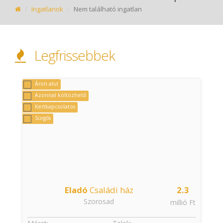
Ingatlanok
Nem található ingatlan
Legfrissebbek
Áron alul
Azonnal költözhető
Kertkapcsolatos
Sürgős
Eladó
Családi ház
2.3
Szorosad
t
millió Ft