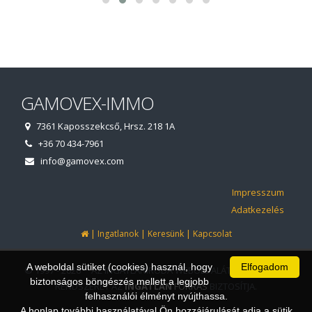
GAMOVEX-IMMO
7361 Kaposszekcső, Hrsz. 218 1A
+36 70 434-7961
info@gamovex.com
Impresszum
Adatkezelés
|
|
|
Ingatlanok
Keresünk
Kapcsolat
A weboldal sütiket (cookies) használ, hogy
Elfogadom
© 1997 - 2026 AZ INGATLANIRODA WEBOLDALÁT ÉS ÜGYVITELI
biztonságos böngészés mellett a legjobb
RENDSZERÉT AZ
INGATLAN
FORRÁS
BIZTOSÍTJA.
felhasználói élményt nyújthassa.
A honlap további használatával Ön hozzájárulását adja a sütik