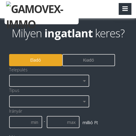
Milyen
ingatlant
keres?
Eladó
Kiadó
Település
Típus
Irányár
-
millió Ft