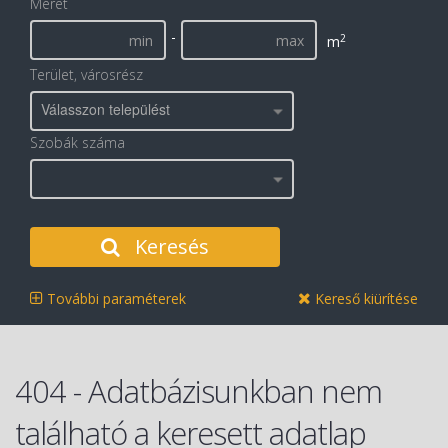
Méret
-
2
m
Terület, városrész
Válasszon települést
Szobák száma
Keresés
További paraméterek
Kereső kiürítése
404 - Adatbázisunkban nem
található a keresett adatlap