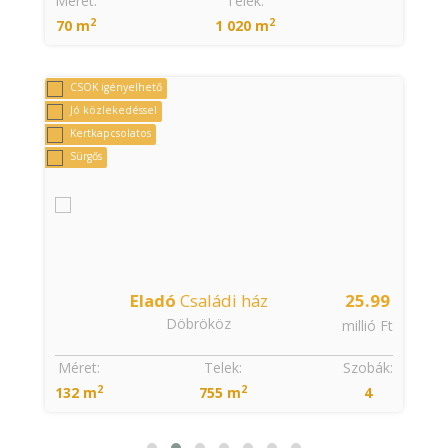
Méret:
Telek:
2
2
70 m
1 020 m
CSOK igényelhető
Jó közlekedéssel
Kertkapcsolatos
Sürgős
9
Eladó
Családi ház
25.99
Döbrököz
t
millió Ft
Méret:
Telek:
Szobák:
2
2
132 m
755 m
4