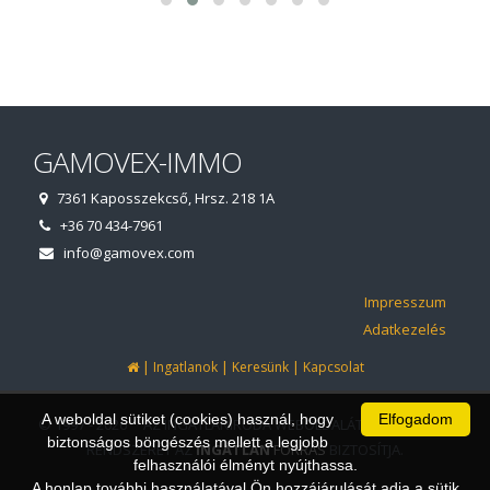
GAMOVEX-IMMO
7361 Kaposszekcső, Hrsz. 218 1A
+36 70 434-7961
info@gamovex.com
Impresszum
Adatkezelés
|
|
|
Ingatlanok
Keresünk
Kapcsolat
A weboldal sütiket (cookies) használ, hogy
Elfogadom
© 1997 - 2026 AZ INGATLANIRODA WEBOLDALÁT ÉS ÜGYVITELI
biztonságos böngészés mellett a legjobb
RENDSZERÉT AZ
INGATLAN
FORRÁS
BIZTOSÍTJA.
felhasználói élményt nyújthassa.
A honlap további használatával Ön hozzájárulását adja a sütik