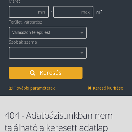
Méret
-
2
m
Terület, városrész
Válasszon települést
Szobák száma
Keresés
További paraméterek
Kereső kiürítése
404 - Adatbázisunkban nem
található a keresett adatlap