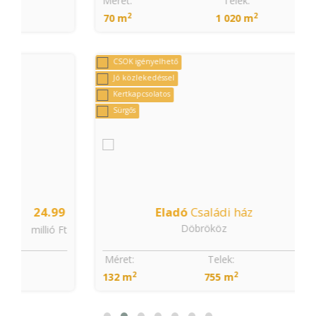
Méret:
Telek:
2
2
70 m
1 020 m
CSOK igényelhető
Jó közlekedéssel
Kertkapcsolatos
Sürgős
9
Eladó
Családi ház
25.99
Döbrököz
t
millió Ft
Méret:
Telek:
Szobák:
2
2
132 m
755 m
4