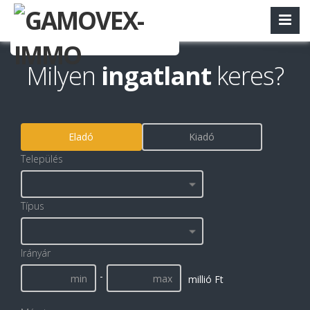
Milyen
ingatlant
keres?
Eladó
Kiadó
Település
Típus
Irányár
-
millió Ft