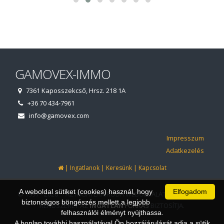
GAMOVEX-IMMO
7361 Kaposszekcső, Hrsz. 218 1A
+36 70 434-7961
info@gamovex.com
Impresszum
Adatkezelés
|
|
|
Ingatlanok
Keresünk
Kapcsolat
A weboldal sütiket (cookies) használ, hogy
Elfogadom
© 1997 - 2026 AZ INGATLANIRODA WEBOLDALÁT ÉS ÜGYVITELI
biztonságos böngészés mellett a legjobb
RENDSZERÉT AZ
INGATLAN
FORRÁS
BIZTOSÍTJA.
felhasználói élményt nyújthassa.
A honlap további használatával Ön hozzájárulását adja a sütik