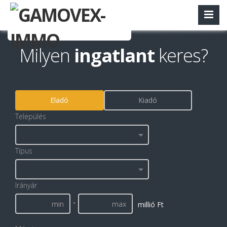
Milyen
ingatlant
keres?
Eladó
Kiadó
Település
Típus
Irányár
-
millió Ft