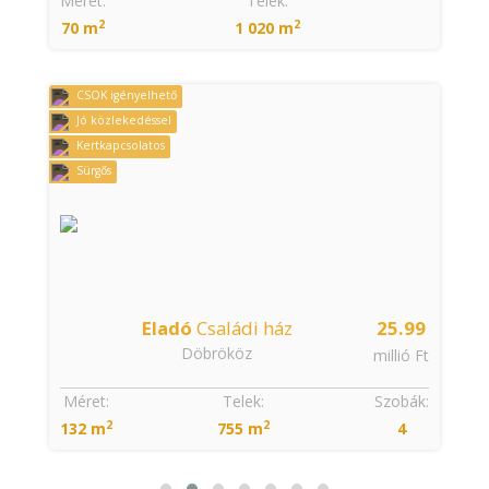
Méret:
Telek:
Szobá
2
2
69 m
2 681 m
2
Áron alul
Azonnal költözhető
Jó közlekedéssel
Sürgős
25.99
Eladó
Családi ház
70
Sántos
millió Ft
millió 
Szobák:
Méret:
Telek:
Szobá
2
2
4
480 m
7 657 m
2