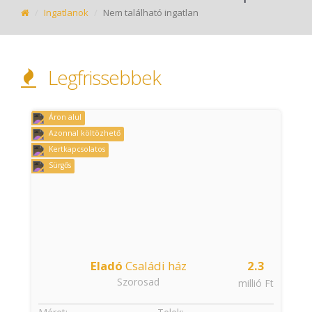
Ingatlanok
Nem található ingatlan
Legfrissebbek
Azonnal költözhető
Jó közlekedéssel
Kertkapcsolatos
Sürgős
2.3
Eladó
Családi ház
13.9
Vásárosdombó
millió Ft
millió 