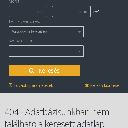
Méret
-
2
m
Terület, városrész
Válasszon települést
Szobák száma
Keresés
További paraméterek
Kereső kiürítése
404 - Adatbázisunkban nem
található a keresett adatlap