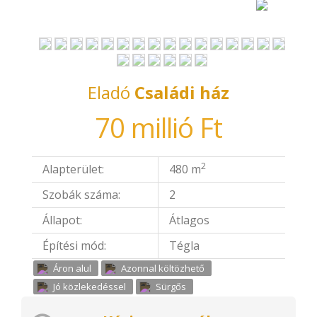
Eladó
Családi ház
70 millió Ft
2
Alapterület:
480 m
Szobák száma:
2
Állapot:
Átlagos
Építési mód:
Tégla
Áron alul
Azonnal költözhető
Jó közlekedéssel
Sürgős