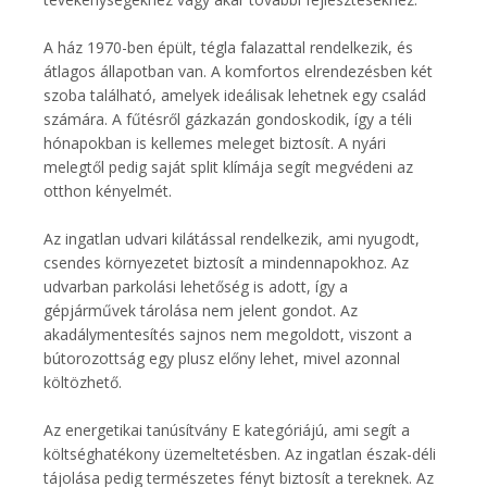
A ház 1970-ben épült, tégla falazattal rendelkezik, és
átlagos állapotban van. A komfortos elrendezésben két
szoba található, amelyek ideálisak lehetnek egy család
számára. A fűtésről gázkazán gondoskodik, így a téli
hónapokban is kellemes meleget biztosít. A nyári
melegtől pedig saját split klímája segít megvédeni az
otthon kényelmét.
Az ingatlan udvari kilátással rendelkezik, ami nyugodt,
csendes környezetet biztosít a mindennapokhoz. Az
udvarban parkolási lehetőség is adott, így a
gépjárművek tárolása nem jelent gondot. Az
akadálymentesítés sajnos nem megoldott, viszont a
bútorozottság egy plusz előny lehet, mivel azonnal
költözhető.
Az energetikai tanúsítvány E kategóriájú, ami segít a
költséghatékony üzemeltetésben. Az ingatlan észak-déli
tájolása pedig természetes fényt biztosít a tereknek. Az