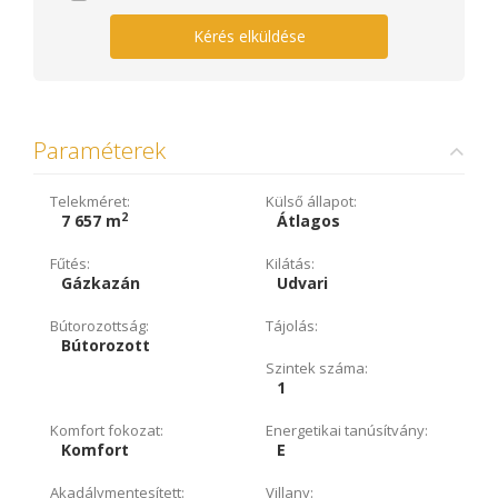
Kérés elküldése
Paraméterek
Telekméret:
Külső állapot:
2
7 657 m
Átlagos
Fűtés:
Kilátás:
Gázkazán
Udvari
Bútorozottság:
Tájolás:
Bútorozott
Szintek száma:
1
Komfort fokozat:
Energetikai tanúsítvány:
Komfort
E
Akadálymentesített:
Villany: