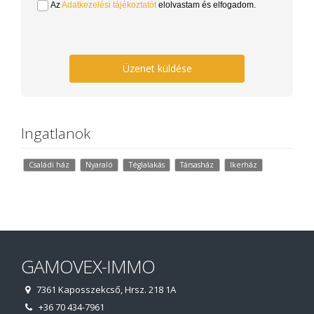
Az
Adatkezelési tájékoztatót
elolvastam és elfogadom.
Üzenet küldése
Ingatlanok
Családi ház
Nyaraló
Téglalakás
Társasház
Ikerház
GAMOVEX-IMMO
7361 Kaposszekcső, Hrsz. 218 1A
+36 70 434-7961