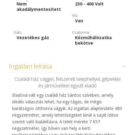
Nem
230 - 400 Volt
akadálymentesített
Víz:
Van
Gáz:
Csatorna:
Vezetékes gáz
Közműhálózatba
bekötve
Ingatlan leírása
Családi ház céggel, felszerelt telephellyel, gépekkel
és járművekkel együtt eladó
Eladóvá vált egy családi ház Sántos szívében, amely
ideális választás lehet, ha egy tágas, de mégis
barátságos otthonra vágyik. Az ingatlan alapterülete 480
négyzetméter, amely lehetőségeket kínál a saját ízlése
szerint való kialakításra. A telek mérete 7 657
négyzetméter, így bőven van hely a kerti
tevékenységekhez vagy akár további fejlesztésekhez.