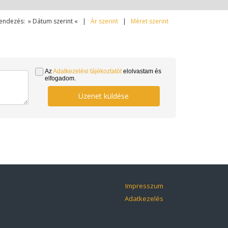
endezés: » Dátum szerint « |
Ár szerint
|
Méret szerint
Az
Adatkezelési tájékoztatót
elolvastam és
elfogadom.
Üzenet küldése
Impresszum
Adatkezelés