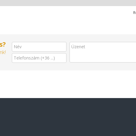
R
s?
nk!