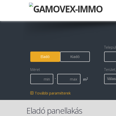
Telepü
Eladó
Kiadó
Méret
Terület
-
Válas
2
m
További paraméterek
Eladó panellakás