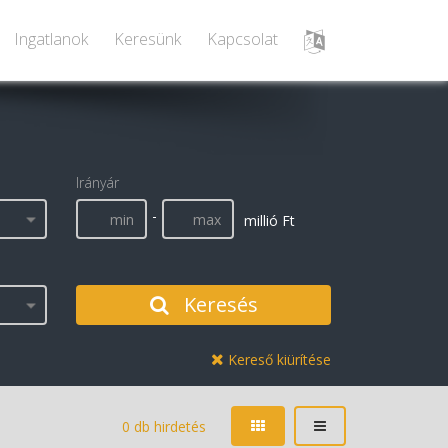
Ingatlanok
Keresünk
Kapcsolat
Irányár
-
millió Ft
Keresés
Kereső kiürítése
0 db hirdetés