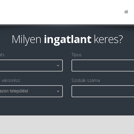
Milyen
ingatlant
keres?
lés
Típus
, városrész
Szobák száma
szon települést