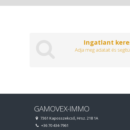
Ingatlant kere
Adja meg adatait és segítü
GAMOVEX-IMMO
7361 Kaposszekcső, Hrsz. 218 1A
+36 70 434-7961