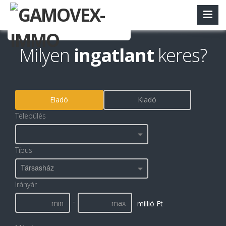
Milyen
ingatlant
keres?
Eladó
Kiadó
Település
Típus
Társasház
Irányár
-
millió Ft