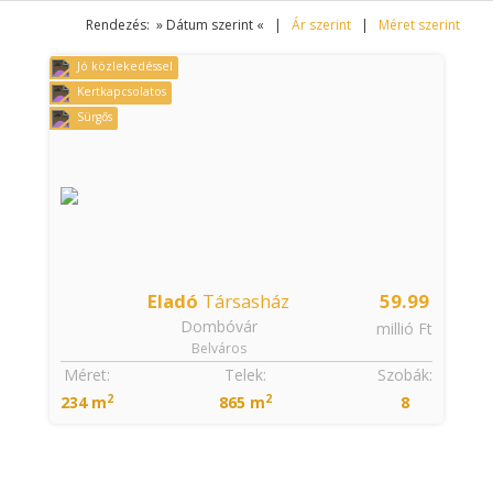
Rendezés: » Dátum szerint « |
Ár szerint
|
Méret szerint
Jó közlekedéssel
Kertkapcsolatos
Sürgős
Eladó
Társasház
59.99
Dombóvár
millió Ft
Belváros
Méret:
Telek:
Szobák:
2
2
234 m
865 m
8