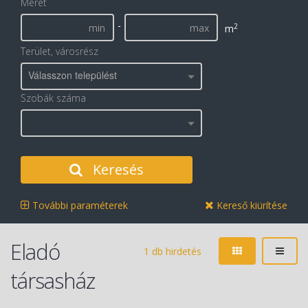
Méret
-
2
m
Terület, városrész
Válasszon települést
Szobák száma
Keresés
További paraméterek
Kereső kiürítése
Eladó
1 db hirdetés
társasház