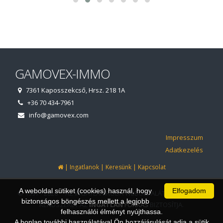
GAMOVEX-IMMO
7361 Kaposszekcső, Hrsz. 218 1A
+36 70 434-7961
info@gamovex.com
Impresszum
Adatkezelés
|
|
|
Ingatlanok
Keresünk
Kapcsolat
A weboldal sütiket (cookies) használ, hogy
Elfogadom
© 1997 - 2026 AZ INGATLANIRODA WEBOLDALÁT ÉS ÜGYVITELI
biztonságos böngészés mellett a legjobb
RENDSZERÉT AZ
INGATLAN
FORRÁS
BIZTOSÍTJA.
felhasználói élményt nyújthassa.
A honlap további használatával Ön hozzájárulását adja a sütik