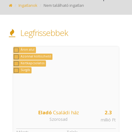
Ingatlanok
Nem található ingatlan
Legfrissebbek
Áron alul
Azonnal költözhető
Kertkapcsolatos
Sürgős
Eladó
Családi ház
2.3
Szorosad
t
millió Ft