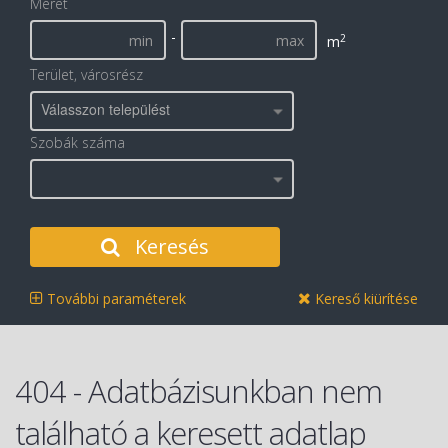
Méret
-
2
m
Terület, városrész
Válasszon települést
Szobák száma
Keresés
További paraméterek
Kereső kiürítése
404 - Adatbázisunkban nem
található a keresett adatlap