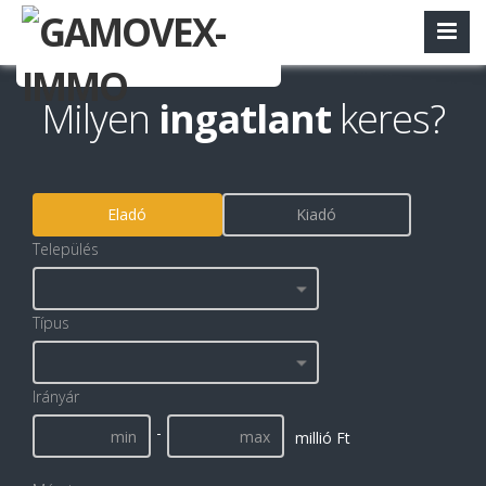
Milyen
ingatlant
keres?
Eladó
Kiadó
Település
Típus
Irányár
-
millió Ft