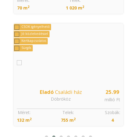
Méret:
Telek:
2
2
70 m
1 020 m
CSOK igényelhető
Jó közlekedéssel
Kertkapcsolatos
Sürgős
9
Eladó
Családi ház
25.99
Döbrököz
t
millió Ft
Méret:
Telek:
Szobák:
2
2
132 m
755 m
4