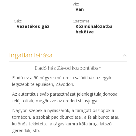
Víz:
Van
Gáz:
Csatorna:
Vezetékes gáz
Közműhálózatba
bekötve
Ingatlan leírása
Eladó ház Závod központjában
Eladó ez a 90 négyzetméteres családi ház az egyik
legszebb településen, Závodon.
Az autentikus sváb parasztházat jelenlegi tulajdonosai
felújították, megőrizve az eredeti stílusjegyeit.
Nagyon szépek a nyílászárók, a faragott oszlopok a
tornácon, a szobák padlóburkolatai, a falak burkolatai,
különös tekintettel a tágas kamra kőfalára,a látszó
gerendák, stb.