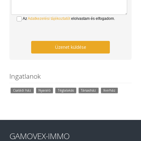
Az
Adatkezelési tájékoztatót
elolvastam és elfogadom.
Üzenet küldése
Ingatlanok
Családi ház
Nyaraló
Téglalakás
Társasház
Ikerház
GAMOVEX-IMMO