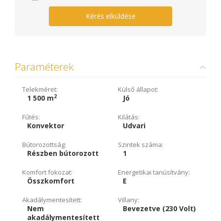
Kérés elküldése
Paraméterek
Telekméret:
Külső állapot:
2
1 500 m
Jó
Fűtés:
Kilátás:
Konvektor
Udvari
Bútorozottság:
Szintek száma:
Részben bútorozott
1
Komfort fokozat:
Energetikai tanúsítvány:
Összkomfort
E
Akadálymentesített:
Villany:
Nem
Bevezetve (230 Volt)
akadálymentesített