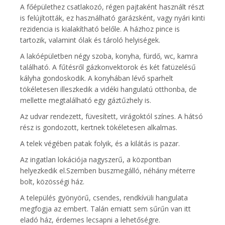
A főépülethez csatlakozó, régen pajtaként használt részt
is felújították, ez használható garázsként, vagy nyári kinti
rezidencia is kialakítható belőle. A házhoz pince is
tartozik, valamint ólak és tároló helyiségek.
A lakóépületben négy szoba, konyha, fürdő, wc, kamra
található. A fűtésről gázkonvektorok és két fatüzelésű
kályha gondoskodik. A konyhában lévő sparhelt
tökéletesen illeszkedik a vidéki hangulatú otthonba, de
mellette megtalálható egy gáztűzhely is.
Az udvar rendezett, füvesített, virágoktól színes. A hátsó
rész is gondozott, kertnek tökéletesen alkalmas.
A telek végében patak folyik, és a kilátás is pazar.
Az ingatlan lokációja nagyszerű, a központban
helyezkedik el.Szemben buszmegálló, néhány méterre
bolt, közösségi ház.
A település gyönyörű, csendes, rendkívüli hangulata
megfogja az embert. Talán emiatt sem sűrűn van itt
eladó ház, érdemes lecsapni a lehetőségre.