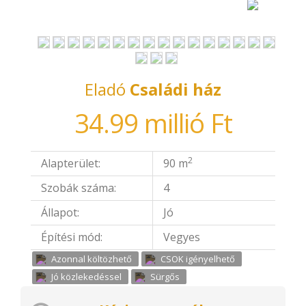
Eladó
Családi ház
34.99 millió Ft
2
Alapterület:
90 m
Szobák száma:
4
Állapot:
Jó
Építési mód:
Vegyes
Azonnal költözhető
CSOK igényelhető
Jó közlekedéssel
Sürgős