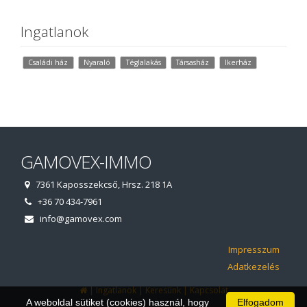
Ingatlanok
Családi ház
Nyaraló
Téglalakás
Társasház
Ikerház
GAMOVEX-IMMO
7361 Kaposszekcső, Hrsz. 218 1A
+36 70 434-7961
info@gamovex.com
Impresszum
Adatkezelés
|
|
|
Ingatlanok
Keresünk
Kapcsolat
A weboldal sütiket (cookies) használ, hogy
Elfogadom