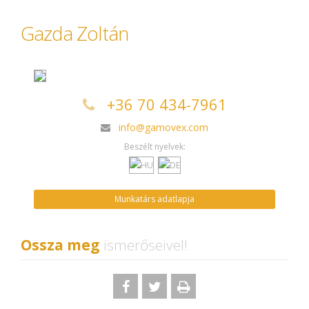
Gazda Zoltán
+36 70 434-7961
info@gamovex.com
Beszélt nyelvek:
Munkatárs adatlapja
Ossza meg
ismerőseivel!