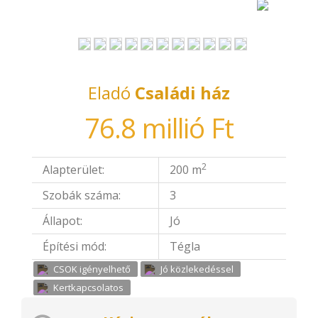
Eladó
Családi ház
76.8 millió Ft
2
Alapterület:
200 m
Szobák száma:
3
Állapot:
Jó
Építési mód:
Tégla
CSOK igényelhető
Jó közlekedéssel
Kertkapcsolatos