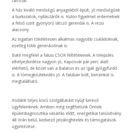
tartozik.
A ház kiváló minőségű anyagokból épült, jó minőségűek
a burkolatok, nyílászárók is. Külön figyelmet erdemelnek
a felső szint gyönyörű látszó gerendái is. A rezsi
alacsony.
Az ingatlan tökéletesen alkalmas nagyobb családoknak,
esetleg több generációnak is.
Baté megfelel a falusi CSOK feltételeinek. A település
elhelyezkedése nagyon jó, Kaposvár pár perc alatt
elérhető, de közel van a Balaton és az Igali gyógyfürdő
is. A tömegközlekedés jó. A faluban bolt, benzinkút is
megtalálható.
Irodánk teljes körű szolgáltatást nyújt kereső
ügyfeleinknek. Amiben még segíthetünk Önnek:
épületdiagnosztika vásárlás előtt, energetikai tanúsítvány
48 órán belül, kedvező jelzáloghitelek és támogatások
ügyintézése.