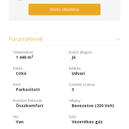
Kérés elküldése
Paraméterek
Telekméret:
Külső állapot:
2
1 440 m
Jó
Fűtés:
Kilátás:
Cirkó
Udvari
Kert:
Szintek száma:
Parkosított
3
Komfort fokozat:
Villany:
Összkomfort
Bevezetve (230 Volt)
Víz:
Gáz:
Van
Vezetékes gáz