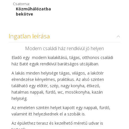
Csatorna:
Közműhálózatba
bekötve
Ingatlan leírása
Modern családi ház rendkívül jó helyen
Eladó egy modern kialakítású, tágas, otthonos családi
ház Baté egyik rendkívül barátságos utcájában.
A lakás minden helyisége tágas, világos, a lakótér
elrendezése kényelmes, praktikus. Az alsó szinten
található egy előtér, szép, nagy konyha, étkező,
hatalmas nappali, fürdő, wc, mosókonyha, kazán
helyiség.
Az emeleten szintén helyet kapott egy nappali, fürdő,
valamint itt helyezkednek el a szobák is.
Az épülethez terasz és kezelhető méretű udvar is