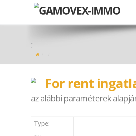
:
For rent ingat
az alábbi paraméterek alapjá
Type: