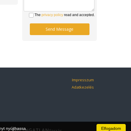
The
privacy policy
read and accepted.
Send Message
Impresszum
Adatkezelés
nyt nyújthassa.
Elfogadom