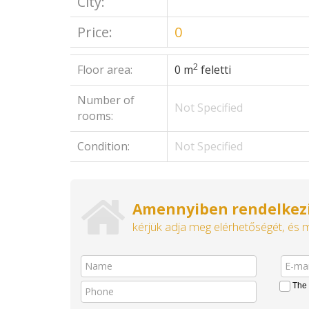
City:
Price:
0
2
Floor area:
0 m
feletti
Number of
Not Specified
rooms:
Condition:
Not Specified
Amennyiben rendelkezi
kérjük adja meg elérhetőségét, és 
The