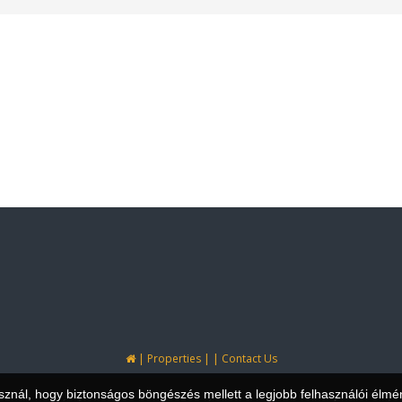
|
|
|
Properties
Contact Us
asznál, hogy biztonságos böngészés mellett a legjobb felhasználói élmé