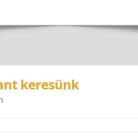
lant keresünk
n