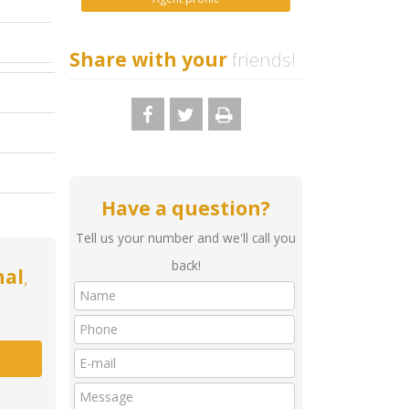
Share with your
friends!
Have a question?
Tell us your number and we'll call you
back!
nal
,