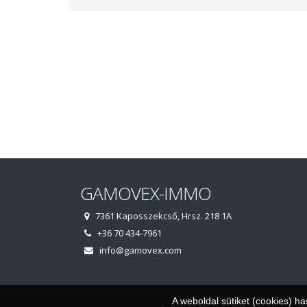
GAMOVEX-IMMO
7361 Kaposszekcső, Hrsz. 218 1A
+36 70 434-7961
info@gamovex.com
A weboldal sütiket (cookies) h