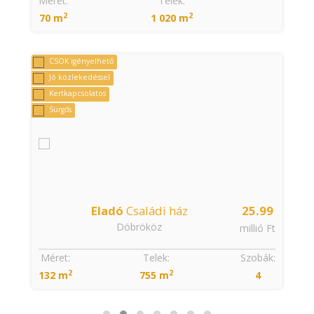
Méret:
Telek:
2
2
70 m
1 020 m
CSOK igényelhető
Jó közlekedéssel
Kertkapcsolatos
Sürgős
9
Eladó
Családi ház
25.99
Döbrököz
t
millió Ft
Méret:
Telek:
Szobák:
2
2
132 m
755 m
4