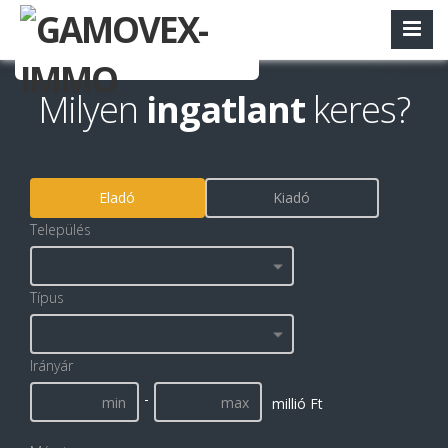
Milyen
ingatlant
keres?
Eladó
Kiadó
Település
Típus
Irányár
-
millió Ft