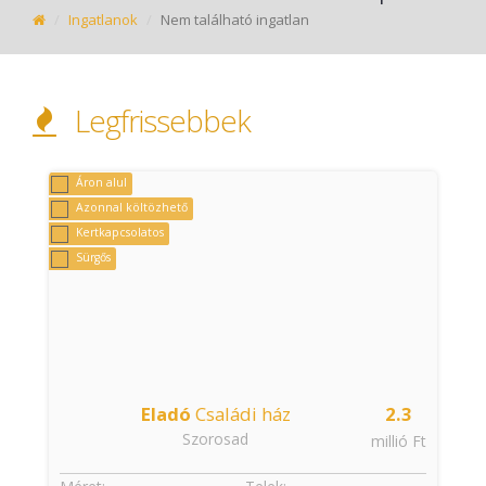
Ingatlanok
Nem található ingatlan
Legfrissebbek
Áron alul
Azonnal költözhető
Kertkapcsolatos
Sürgős
Eladó
Családi ház
2.3
Szorosad
t
millió Ft