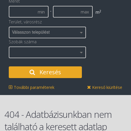
Méret
-
2
m
Terület, városrész
Válasszon települést
Szobák száma
Keresés
További paraméterek
Kereső kiürítése
404 - Adatbázisunkban nem
található a keresett adatlap