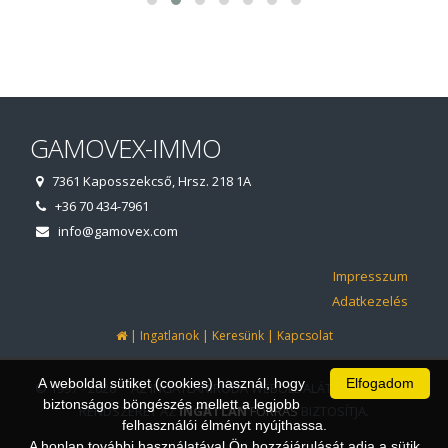
GAMOVEX-IMMO
7361 Kaposszekcső, Hrsz. 218 1A
+36 70 434-7961
info@gamovex.com
Impresszum
Adatkezelés
|
|
|
Ingatlanok
Keresünk
Kapcsolat
A weboldal sütiket (cookies) használ, hogy
Elfogadom
© 1997 - 2026 AZ INGATLANIRODA WEBOLDALÁT ÉS ÜGYVITELI
biztonságos böngészés mellett a legjobb
RENDSZERÉT AZ
INGATLAN
FORRÁS
BIZTOSÍTJA.
felhasználói élményt nyújthassa.
A honlap további használatával Ön hozzájárulását adja a sütik