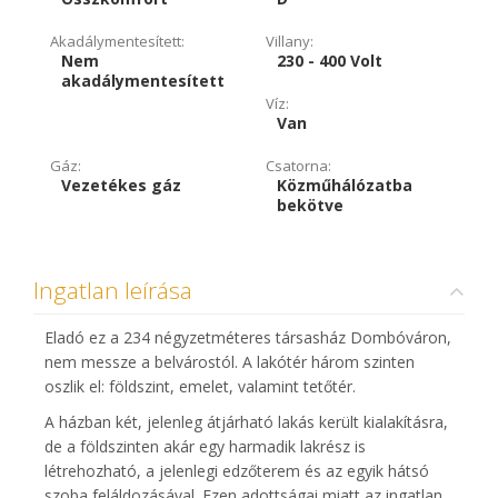
Akadálymentesített:
Villany:
Nem
230 - 400 Volt
akadálymentesített
Víz:
Van
Gáz:
Csatorna:
Vezetékes gáz
Közműhálózatba
bekötve
Ingatlan leírása
Eladó ez a 234 négyzetméteres társasház Dombóváron,
nem messze a belvárostól. A lakótér három szinten
oszlik el: földszint, emelet, valamint tetőtér.
A házban két, jelenleg átjárható lakás került kialakításra,
de a földszinten akár egy harmadik lakrész is
létrehozható, a jelenlegi edzőterem és az egyik hátsó
szoba feláldozásával. Ezen adottságai miatt az ingatlan