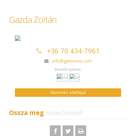
Gazda Zoltán
+36 70 434-7961
info@gamovex.com
Beszélt nyelvek:
Munkatárs adatlapja
Ossza meg
ismerőseivel!