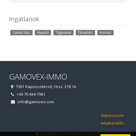
Ingatlanok
Családi ház
Nyaraló
Téglalakás
Társasház
Ikerház
GAMOVEX-IMMO
7361 Kaposszekcső, Hrsz. 218 1A
+36 70 434-7961
info@gamovex.com
Impresszum
Adatkezelés
|
|
|
Ingatlanok
Keresünk
Kapcsolat