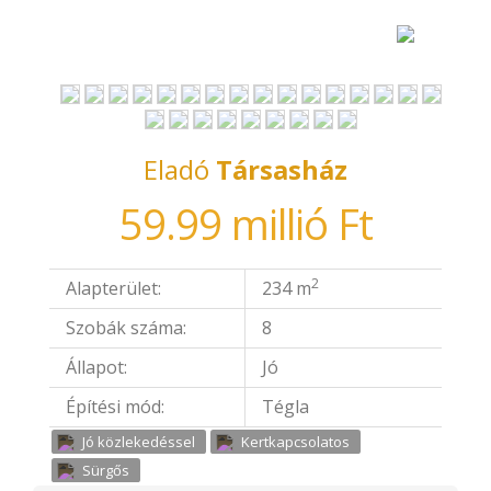
Eladó
Társasház
59.99 millió Ft
2
Alapterület:
234 m
Szobák száma:
8
Állapot:
Jó
Építési mód:
Tégla
Jó közlekedéssel
Kertkapcsolatos
Sürgős