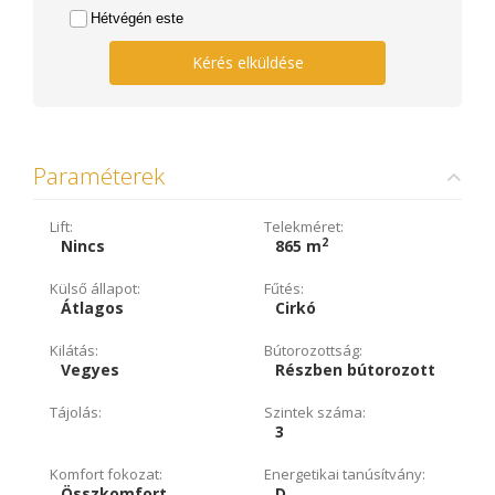
Hétvégén este
Kérés elküldése
Paraméterek
Lift:
Telekméret:
2
Nincs
865 m
Külső állapot:
Fűtés:
Átlagos
Cirkó
Kilátás:
Bútorozottság:
Vegyes
Részben bútorozott
Tájolás:
Szintek száma:
3
Komfort fokozat:
Energetikai tanúsítvány:
Összkomfort
D