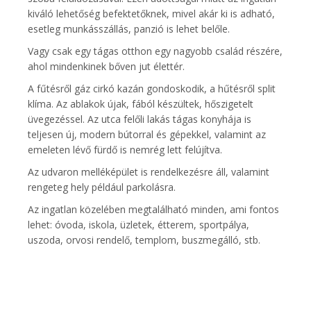
kiváló lehetőség befektetőknek, mivel akár ki is adható,
esetleg munkásszállás, panzió is lehet belőle.
Vagy csak egy tágas otthon egy nagyobb család részére,
ahol mindenkinek bőven jut élettér.
A fűtésről gáz cirkó kazán gondoskodik, a hűtésről split
klíma. Az ablakok újak, fából készültek, hőszigetelt
üvegezéssel. Az utca felőli lakás tágas konyhája is
teljesen új, modern bútorral és gépekkel, valamint az
emeleten lévő fürdő is nemrég lett felújítva.
Az udvaron melléképület is rendelkezésre áll, valamint
rengeteg hely például parkolásra.
Az ingatlan közelében megtalálható minden, ami fontos
lehet: óvoda, iskola, üzletek, étterem, sportpálya,
uszoda, orvosi rendelő, templom, buszmegálló, stb.