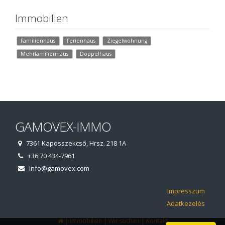
Immobilien
Familienhaus
Ferienhaus
Ziegelwohnung
Mehrfamilienhaus
Doppelhaus
GAMOVEX-IMMO
7361 Kaposszekcső, Hrsz. 218 1A
+36 70 434-7961
info@gamovex.com
Impresszum
Adatkezelés
|
|
|
Immobilien
Wir suchen
Kontakt