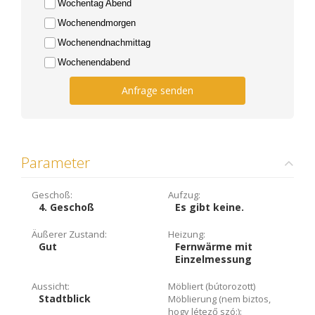
Wochentag Abend
Wochenendmorgen
Wochenendnachmittag
Wochenendabend
Anfrage senden
Parameter
Geschoß:
Aufzug:
4. Geschoß
Es gibt keine.
Äußerer Zustand:
Heizung:
Gut
Fernwärme mit
Einzelmessung
Aussicht:
Möbliert (bútorozott)
Stadtblick
Möblierung (nem biztos,
hogy létező szó:):