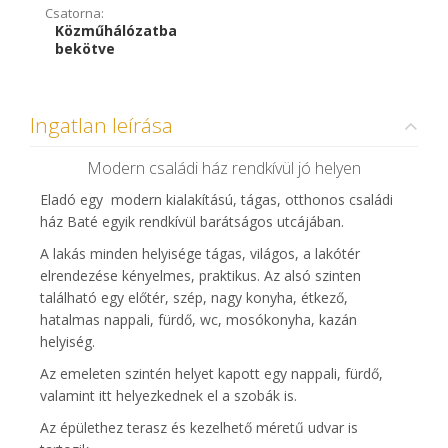
Csatorna:
Közműhálózatba
bekötve
Ingatlan leírása
Modern családi ház rendkívül jó helyen
Eladó egy modern kialakítású, tágas, otthonos családi
ház Baté egyik rendkívül barátságos utcájában.
A lakás minden helyisége tágas, világos, a lakótér
elrendezése kényelmes, praktikus. Az alsó szinten
található egy előtér, szép, nagy konyha, étkező,
hatalmas nappali, fürdő, wc, mosókonyha, kazán
helyiség.
Az emeleten szintén helyet kapott egy nappali, fürdő,
valamint itt helyezkednek el a szobák is.
Az épülethez terasz és kezelhető méretű udvar is