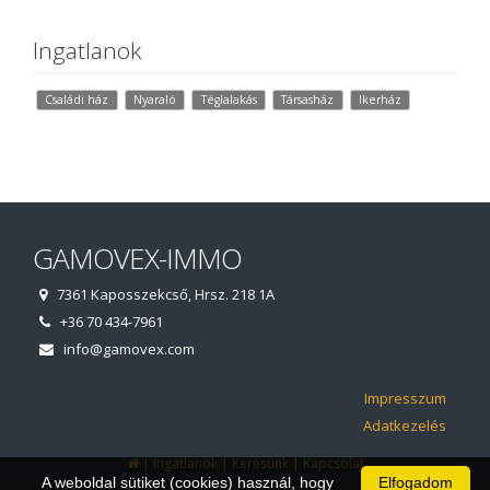
Ingatlanok
Családi ház
Nyaraló
Téglalakás
Társasház
Ikerház
GAMOVEX-IMMO
7361 Kaposszekcső, Hrsz. 218 1A
+36 70 434-7961
info@gamovex.com
Impresszum
Adatkezelés
|
|
|
Ingatlanok
Keresünk
Kapcsolat
A weboldal sütiket (cookies) használ, hogy
Elfogadom