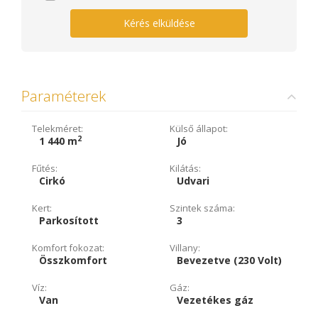
Kérés elküldése
Paraméterek
Telekméret:
Külső állapot:
2
1 440 m
Jó
Fűtés:
Kilátás:
Cirkó
Udvari
Kert:
Szintek száma:
Parkosított
3
Komfort fokozat:
Villany:
Összkomfort
Bevezetve (230 Volt)
Víz:
Gáz:
Van
Vezetékes gáz