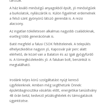
tartozik.
A ház kiváló minőségű anyagokból épült, jó minőségűek
a burkolatok, nyílászárók is. Külön figyelmet erdemelnek
a felső szint gyönyörű látszó gerendái is. A rezsi
alacsony.
Az ingatlan tökéletesen alkalmas nagyobb családoknak,
esetleg több generációnak is.
Baté megfelel a falusi CSOK feltételeinek. A település
elhelyezkedése nagyon jó, Kaposvár pár perc alatt
elérhető, de közel van a Balaton és az Igali gyógyfürdő
is. A tömegközlekedés jó. A faluban bolt, benzinkút is
megtalálható.
Irodánk teljes körű szolgáltatást nyújt kereső
ügyfeleinknek. Amiben még segíthetünk Önnek:
épületdiagnosztika vásárlás előtt, energetikai tanúsítvány
48 órán belül, kedvező jelzáloghitelek és támogatások
ügyintézése.