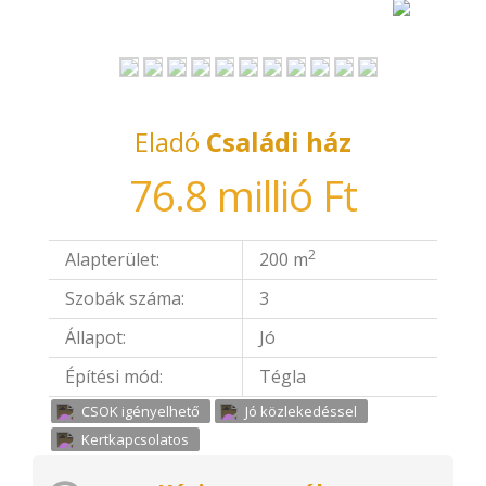
Eladó
Családi ház
76.8 millió Ft
2
Alapterület:
200 m
Szobák száma:
3
Állapot:
Jó
Építési mód:
Tégla
CSOK igényelhető
Jó közlekedéssel
Kertkapcsolatos