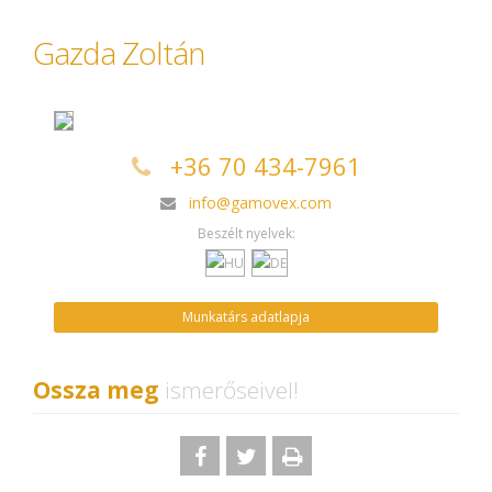
Gazda Zoltán
+36 70 434-7961
info@gamovex.com
Beszélt nyelvek:
Munkatárs adatlapja
Ossza meg
ismerőseivel!