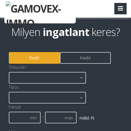
Milyen
ingatlant
keres?
Eladó
Kiadó
Település
Típus
Irányár
-
millió Ft