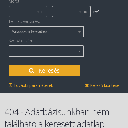
Méret
-
2
m
Terület, városrész
Válasszon települést
Szobák száma
Keresés
További paraméterek
Kereső kiürítése
404 - Adatbázisunkban nem
található a keresett adatlap