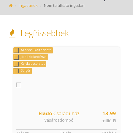
Ingatlanok
Nem található ingatlan
Legfrissebbek
Azonnal költözhető
Jó közlekedéssel
Kertkapcsolatos
Sürgős
Eladó
Családi ház
13.99
Vásárosdombó
t
millió Ft