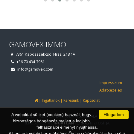
GAMOVEX-IMMO
7361 Kaposszekcső, Hrsz. 218 1A
+36 70 434-7961
info@gamovex.com
Impresszum
Adatkezelés
|
|
|
Ingatlanok
Keresünk
Kapcsolat
A weboldal sütiket (cookies) használ, hogy
Elfogadom
© 1997 - 2026 AZ INGATLANIRODA WEBOLDALÁT ÉS ÜGYVITELI
biztonságos böngészés mellett a legjobb
RENDSZERÉT AZ
INGATLAN
FORRÁS
BIZTOSÍTJA.
felhasználói élményt nyújthassa.
A honlap további használatával Ön hozzájárulását adja a sütik