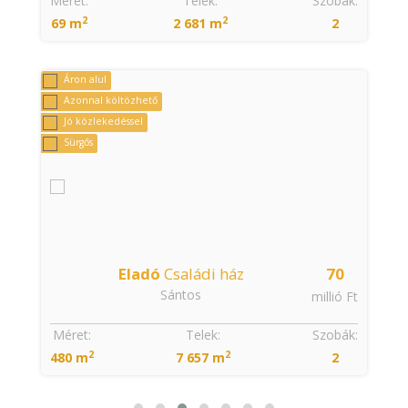
Méret:
Telek:
Szobák:
2
2
69 m
2 681 m
2
Áron alul
Azonnal költözhető
Jó közlekedéssel
Sürgős
9
Eladó
Családi ház
70
Sántos
t
millió Ft
:
Méret:
Telek:
Szobák:
2
2
480 m
7 657 m
2