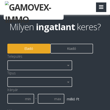
Milyen
ingatlant
keres?
Eladó
Kiadó
Település
Típus
Irányár
-
millió Ft