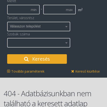
Méret
-
2
m
Terület, városrész
Válasszon települést
Szobák száma
Keresés
További paraméterek
Kereső kiürítése
404 - Adatbázisunkban nem
található a keresett adatlap