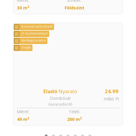
:
Méret:
Emelet:
2
30 m
Földszint
Azonnal költözhető
Jó közlekedéssel
Kertkapcsolatos
Sürgős
9
Eladó
Nyaraló
24.99
Dombóvár
t
millió Ft
Gunarasfürdő
:
Méret:
Telek:
2
2
49 m
200 m