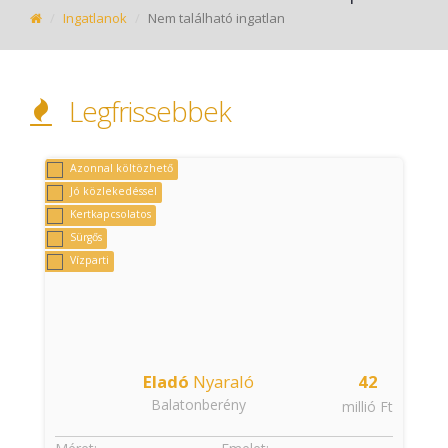
Ingatlanok
Nem található ingatlan
Legfrissebbek
Azonnal költözhető
Jó közlekedéssel
Kertkapcsolatos
Sürgős
Vízparti
Eladó
Nyaraló
42
Balatonberény
t
millió Ft