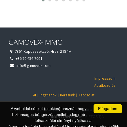
GAMOVEX-IMMO
7361 Kaposszekcső, Hrsz. 218 1A
+36 70 434-7961
info@gamovex.com
Impresszum
Adatkezelés
|
|
|
Ingatlanok
Keresünk
Kapcsolat
A weboldal sütiket (cookies) használ, hogy
Elfogadom
© 1997 - 2026 AZ INGATLANIRODA WEBOLDALÁT ÉS ÜGYVITELI
biztonságos böngészés mellett a legjobb
RENDSZERÉT AZ
INGATLAN
FORRÁS
BIZTOSÍTJA.
felhasználói élményt nyújthassa.
A honlap további használatával Ön hozzájárulását adja a sütik